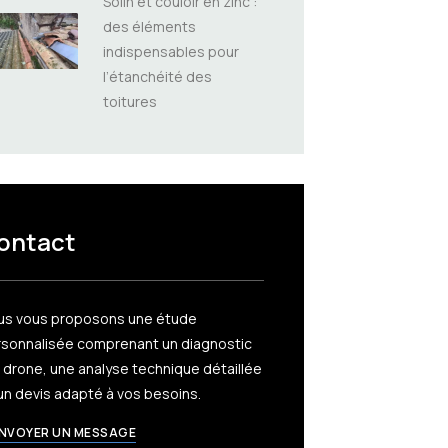
Solin et couloir en zinc :
des éléments
indispensables pour
l’étanchéité des
toitures
ontact
us vous proposons une étude
sonnalisée comprenant un diagnostic
 drone, une analyse technique détaillée
un devis adapté à vos besoins.
NVOYER UN MESSAGE