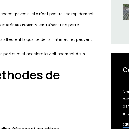
nces graves si elle n’est pas traitée rapidement :
es matériaux isolants, entraînant une perte
 affectent la qualité de l’air intérieur et peuvent
ts porteurs et accélère le vieillissement de la
C
éthodes de
No
per
par
et 
E