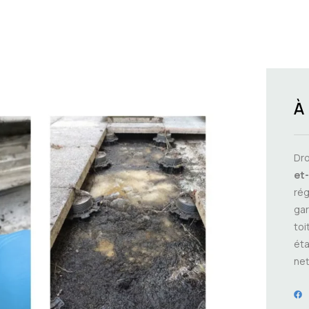
À
Dro
et-
ré
gar
toi
éta
net