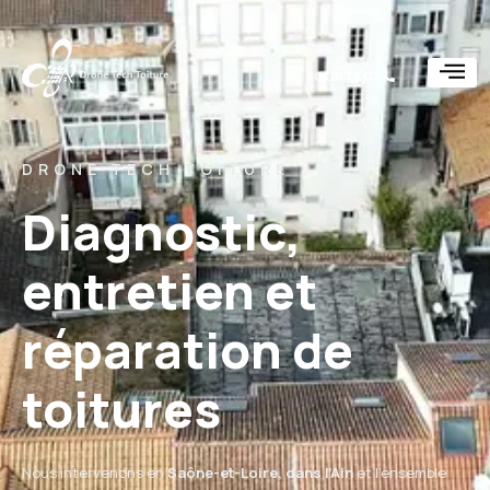
CONTACT
DRONE TECH TOITURE
Diagnostic,
entretien et
réparation de
toitures
Nous intervenons en
Saône-et-Loire, dans l’Ain
et l’ensemble