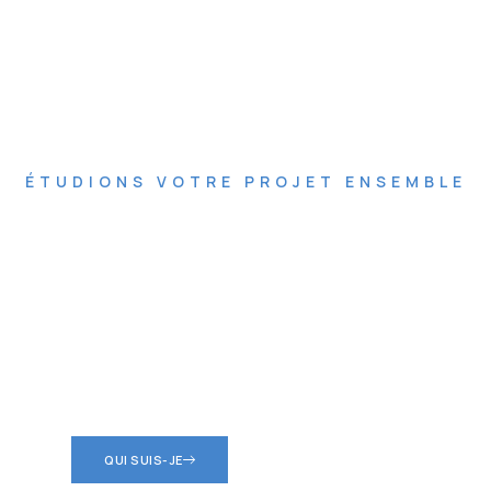
ÉTUDIONS VOTRE PROJET ENSEMBLE
Contactez Drone Tech
Toiture
Nous vous proposons une étude personnalisée comprenant un
diagnostic par drone, une analyse technique détaillée et un
devis adapté à vos besoins,
sans engagement
.
QUI SUIS-JE
CONTACT