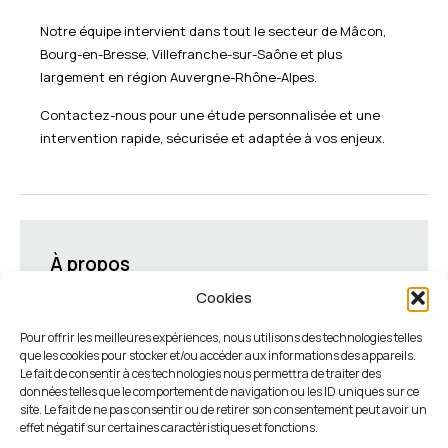
Notre équipe intervient dans tout le secteur de Mâcon,
Bourg-en-Bresse, Villefranche-sur-Saône et plus
largement en région Auvergne-Rhône-Alpes.
Contactez-nous pour une étude personnalisée et une
intervention rapide, sécurisée et adaptée à vos enjeux.
À propos
Cookies
Drone Tech Toiture intervient en
Saône-et-Loire, dans
Pour offrir les meilleures expériences, nous utilisons des technologies telles
que les cookies pour stocker et/ou accéder aux informations des appareils.
l’Ain
et l’ensemble des régions
Rhône-Alpes et
Le fait de consentir à ces technologies nous permettra de traiter des
Bourgogne
pour garantir la fiabilité et la durabilité de
données telles que le comportement de navigation ou les ID uniques sur ce
vos toitures : Diagnostic et recherche de fuite,
site. Le fait de ne pas consentir ou de retirer son consentement peut avoir un
étanchéité et couverture, démoussage, nettoyage et
effet négatif sur certaines caractéristiques et fonctions.