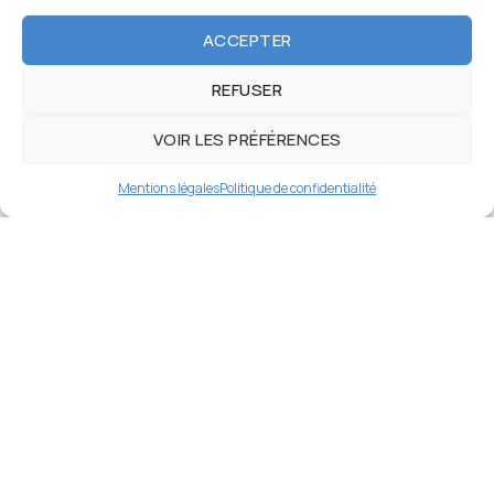
entretien.
ACCEPTER
REFUSER
VOIR LES PRÉFÉRENCES
Articles récents
Mentions légales
Politique de confidentialité
26 DÉC 2025
L’importance cruciale de l’entretien
et du suivi des toitures
26 DÉC 2025
La clé d'une toiture durable avec
Drone Tech Toiture
12 NOV 2025
Solin et couloir en zinc : des